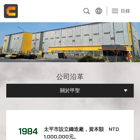
目錄
關於甲聖
產品介紹
電子型錄
公司沿革
品質管理
關於甲聖
整體解決方案
主要客戶群
1984
太平市設立鑄造廠，資本額 NTD
最新消息
1,000,000元。