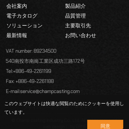
会社案内
製品紹介
電子カタログ
品質管理
ソリューション
主要取引先
最新情報
お問い合わせ
VAT number: 89234500
540南投市南崗工業区成功三路172号
Tel:
+886-49-2261199
Fax: +886-49-2261188
E-mail:
service@champcasting.com
このウェブサイトは快適な閲覧のためにクッキーを使用し
プライバシーポリシー
サイトマップ
ています。
© Champ casting Industry Co., Ltd. All rights reserved.
同意
by GRNET
web design